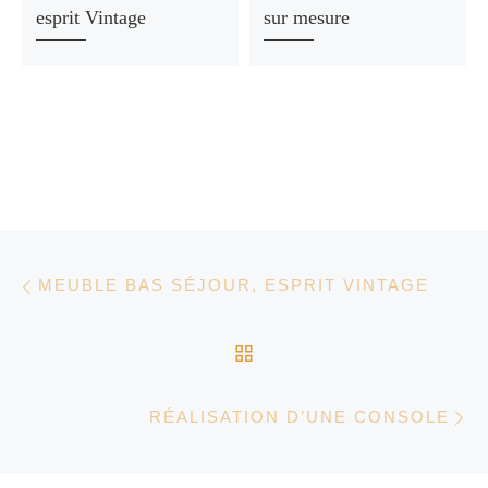
esprit Vintage
sur mesure
Parcourir les articles
Article précédent
MEUBLE BAS SÉJOUR, ESPRIT VINTAGE
RETOUR À LA LISTE D
Ar
RÉALISATION D’UNE CONSOLE