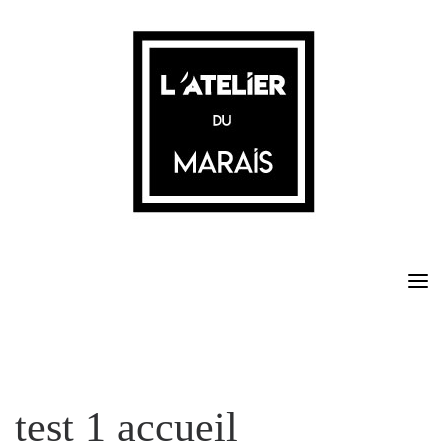
Skip
to
content
test 1 accueil